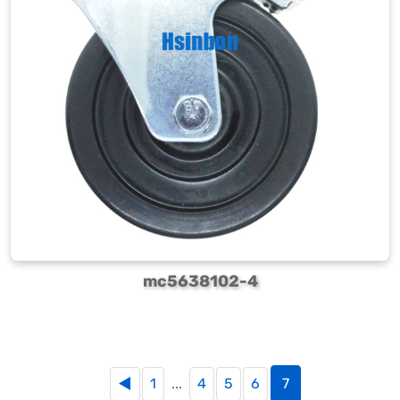
mc5638102-4
◀
1
...
4
5
6
7