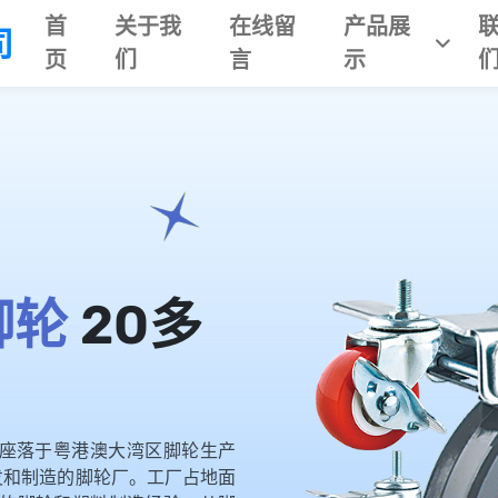
首
关于我
在线留
产品展
司
页
们
言
示
脚轮
20多
，座落于粤港澳大湾区脚轮生产
发和制造的脚轮厂。工厂占地面