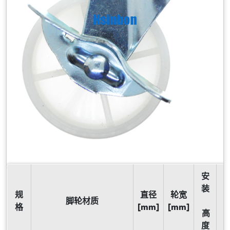
安
装
规
直径
轮宽
脚轮材质
格
[mm]
[mm]
高
度