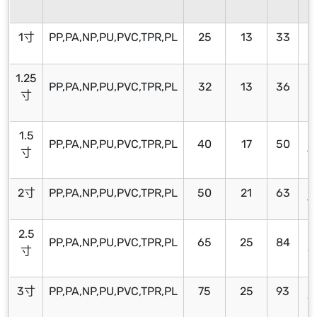
1寸
PP,PA,NP,PU,PVC,TPR,PL
25
13
33
2
1.25
PP,PA,NP,PU,PVC,TPR,PL
32
13
36
2
寸
1.5
PP,PA,NP,PU,PVC,TPR,PL
40
17
50
4
寸
2寸
PP,PA,NP,PU,PVC,TPR,PL
50
21
63
4
2.5
PP,PA,NP,PU,PVC,TPR,PL
65
25
84
5
寸
3寸
PP,PA,NP,PU,PVC,TPR,PL
75
25
93
6