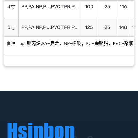
4寸
PP,PA,NP,PU,PVC,TPR,PL
100
25
116
7
5寸
PP,PA,NP,PU,PVC,TPR,PL
125
25
148
10
备注: pp=
聚丙烯,PA=尼龙，NP=橡胶，PU=磨聚脂，PVC=聚氯乙烯